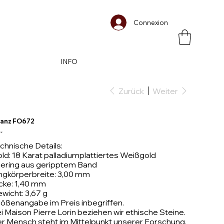
Connexion
INFO
Zurück
Weiter
lianz FO672
s
0 €
chnische Details:
ld: 18 Karat palladiumplattiertes Weißgold
ering aus geripptem Band
ngkörperbreite: 3,00 mm
cke: 1,40 mm
wicht: 3,67 g
ößenangabe im Preis inbegriffen.
i Maison Pierre Lorin beziehen wir ethische Steine.
r Mensch steht im Mittelpunkt unserer Forschung.