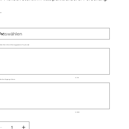
ten Sie in Ihren Ehering gravieren? (optional)
chen.
0 / 35
ie Ihre Fingergröße an:
chen.
0 / 500