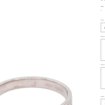
Metall
Breite
Was möch
Bis
zu
35
Zei
Geben S
Bis
zu
500
Zei
Anzahl