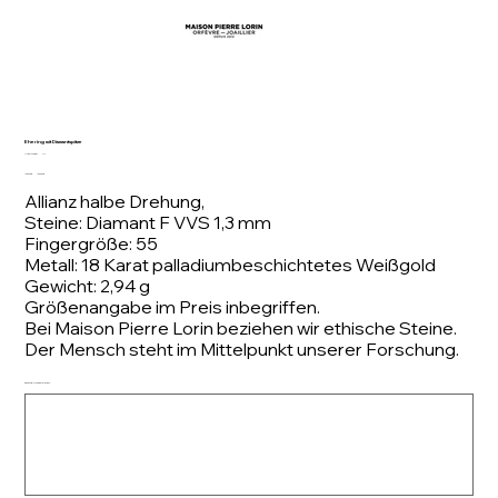
Ehering mit Diamantspitze
Artikelnummer:
Artikelnummer:
A17
A17
Ursprünglicher
Angebotspreis
1.650,00 €
1.300,00 €
Preis
Allianz halbe Drehung,
Steine: Diamant F VVS 1,3 mm
Fingergröße: 55
Metall: 18 Karat palladiumbeschichtetes Weißgold
Gewicht: 2,94 g
Größenangabe im Preis inbegriffen.
Bei Maison Pierre Lorin beziehen wir ethische Steine.
Der Mensch steht im Mittelpunkt unserer Forschung.
Geben Sie Ihre Fingergröße an:
Bis
zu
500
Zeichen.