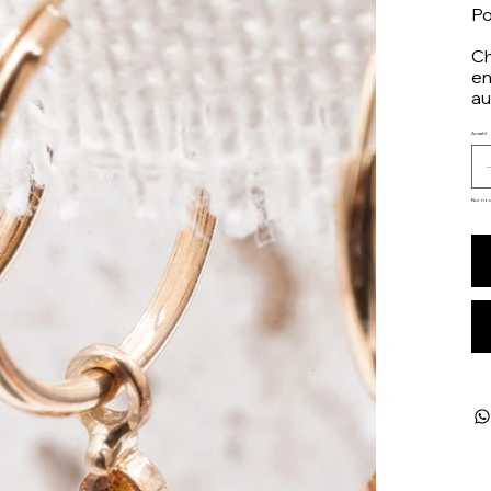
Po
Ch
en
au
Anzahl
Nur noc