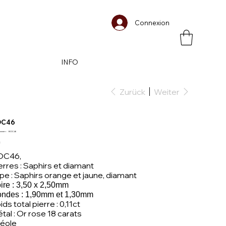
Connexion
INFO
Zurück
Weiter
OC46
Artikelnummer:
ummer:
BOC46
BOC46
s
€
OC46,
erres : Saphirs et diamant
pe : Saphirs orange et jaune, diamant
ire : 3,50 x 2,50mm
ndes : 1,90mm et 1,30mm
ids total pierre : 0,11ct
tal : Or rose 18 carats
éole