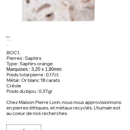
BOC1
Artikelnummer:
Artikelnummer:
BOC1
BOC1
Preis
450,00 €
BOC1,
Pierres : Saphirs
Type : Saphirs orange
Marquises : 3,20 x 1,80mm
Poids total pierre : 0,17ct
Métal : Or blanc 18 carats
Créole
Poids du bijou : 0,37gr
Chez Maison Pierre Lorin, nous nous approvisionnons
en pierres éthiques, et métaux recyclés. L’humain est
au coeur de nos recherches.
Anzahl