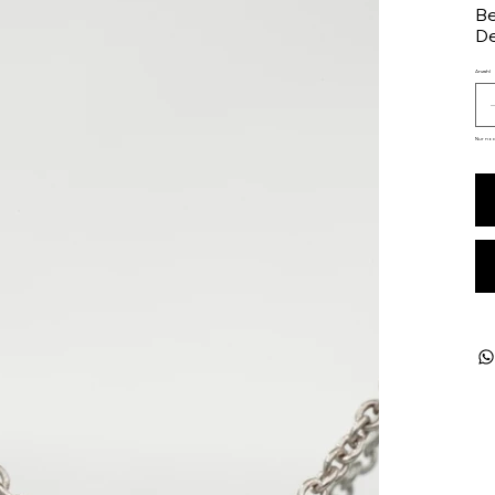
Be
De
Anzahl
Nur noc