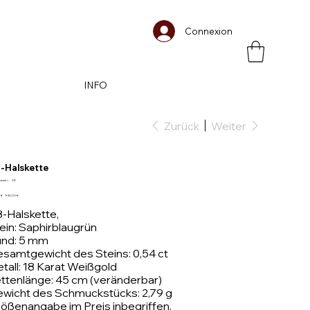
Connexion
INFO
Zurück
Weiter
-Halskette
Artikelnummer:
ummer:
C8
C8
rünglicher
Angebotspreis
 €
950,00 €
s
-Halskette,
ein: Saphirblaugrün
nd: 5 mm
samtgewicht des Steins: 0,54 ct
tall: 18 Karat Weißgold
ttenlänge: 45 cm (veränderbar)
wicht des Schmuckstücks: 2,79 g
ößenangabe im Preis inbegriffen.