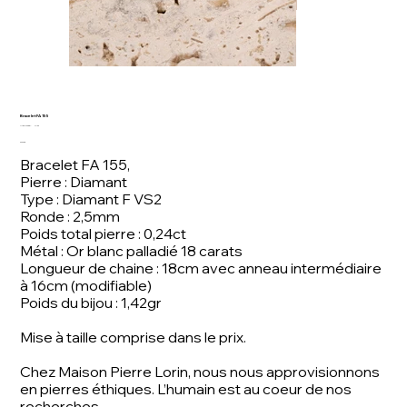
Bracelet FA 155
Artikelnummer:
Artikelnummer:
FA 155
FA
Preis
900,00 €
155
Bracelet FA 155,
Pierre : Diamant
Type : Diamant F VS2
Ronde : 2,5mm
Poids total pierre : 0,24ct
Métal : Or blanc palladié 18 carats
Longueur de chaine : 18cm avec anneau intermédiaire
à 16cm (modifiable)
Poids du bijou : 1,42gr
Mise à taille comprise dans le prix.
Chez Maison Pierre Lorin, nous nous approvisionnons
en pierres éthiques. L’humain est au coeur de nos
recherches.