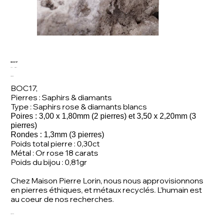
BOC17
SKU
SKU:
BOC17
BOC17
Price
€550.00
BOC17,
Pierres : Saphirs & diamants
Type : Saphirs rose & diamants blancs
Poires : 3,00 x 1,80mm (2 pierres) et 3,50 x 2,20mm (3
pierres)
Rondes : 1,3mm (3 pierres)
Poids total pierre : 0,30ct
Métal : Or rose 18 carats
Poids du bijou : 0,81gr
Chez Maison Pierre Lorin, nous nous approvisionnons
en pierres éthiques, et métaux recyclés. L’humain est
au coeur de nos recherches.
Quantity