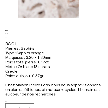
BOC1
SKU
SKU:
BOC1
BOC1
Price
€450.00
BOC1,
Pierres : Saphirs
Type : Saphirs orange
Marquises : 3,20 x 1,80mm
Poids total pierre : 0,17ct
Métal : Or blanc 18 carats
Créole
Poids du bijou : 0,37gr
Chez Maison Pierre Lorin, nous nous approvisionnons
en pierres éthiques, et métaux recyclés. L’humain est
au coeur de nos recherches.
Quantity