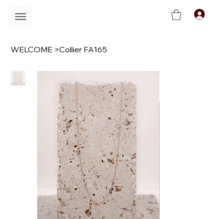
C
WELCOME
>
Collier FA165