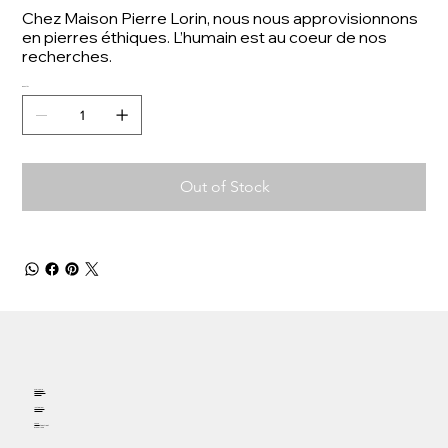
Chez Maison Pierre Lorin, nous nous approvisionnons
en pierres éthiques. L’humain est au coeur de nos
recherches.
Quantity
Out of Stock
Welcome
Appointment
Contact
Instagram
Facebook
Phone
19 fountain street
57000 METZ