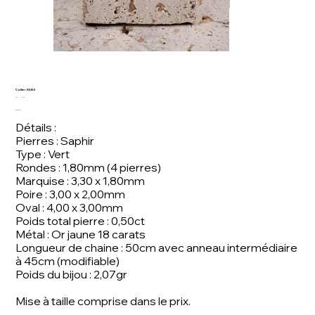
Collier FA165
SKU
SKU:
FA 165
FA
Price
€1,600.00
165
Détails :
Pierres : Saphir
Type : Vert
Rondes : 1,80mm (4 pierres)
Marquise : 3,30 x 1,80mm
Poire : 3,00 x 2,00mm
Oval : 4,00 x 3,00mm
Poids total pierre : 0,50ct
Métal : Or jaune 18 carats
Longueur de chaine : 50cm avec anneau intermédiaire
à 45cm (modifiable)
Poids du bijou : 2,07gr
Mise à taille comprise dans le prix.