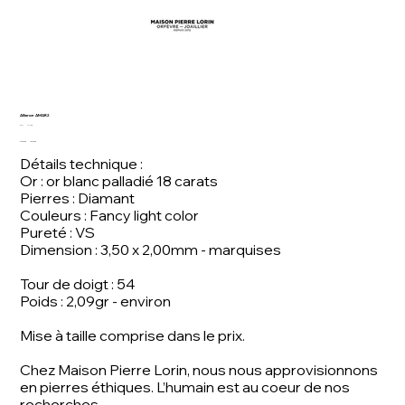
Alliance AMAR2
SKU
SKU :
AMAR5
AMAR5
Prix
Prix
2 300,00 €
1 800,00 €
d’origine
promotionnel
Détails technique :
Or : or blanc palladié 18 carats
Pierres : Diamant
Couleurs : Fancy light color
Pureté : VS
Dimension : 3,50 x 2,00mm - marquises
Tour de doigt : 54
Poids : 2,09gr - environ
Mise à taille comprise dans le prix.
Chez Maison Pierre Lorin, nous nous approvisionnons
en pierres éthiques. L’humain est au coeur de nos
recherches.