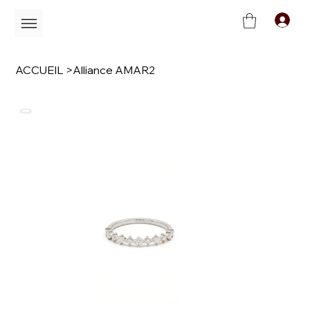
C
ACCUEIL
>
Alliance AMAR2