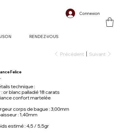
Connexion
AISON
RENDEZ-VOUS
Précédent
Suivant
iance Felice
 €
tails technique :
 : or blanc palladié 18 carats
liance confort martelée
rgeur corps de bague : 3,00mm
aisseur : 1,40mm
ids estimé : 4,5 / 5,5gr