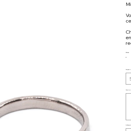
Mi
Vo
ce
Ch
en
re
Métal
Largeur
Que souha
Jus
35
cara
Indiquez
Jus
500