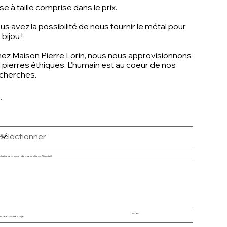
se à taille comprise dans le prix.
us avez la possibilité de nous fournir le métal pour
 bijou !
ez Maison Pierre Lorin, nous nous approvisionnons
 pierres éthiques. L’humain est au coeur de nos
cherches.
itez vous graver dans votre alliance ? (facultatif)
qu'à
ctères.
0 / 35
 votre tour de doigt :
qu'à