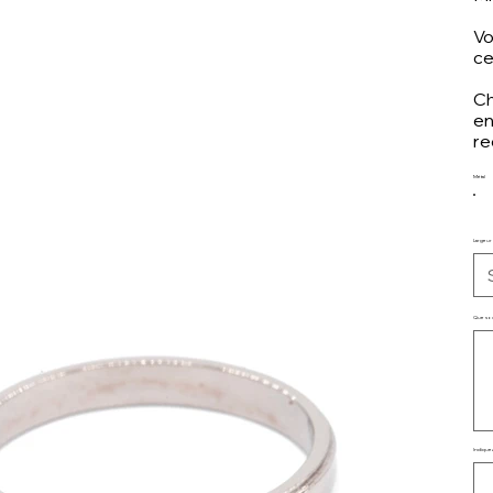
Vo
ce
Ch
en
re
Métal
Largeur
Que souha
Jus
35
cara
Indiquez
Jus
500
cara