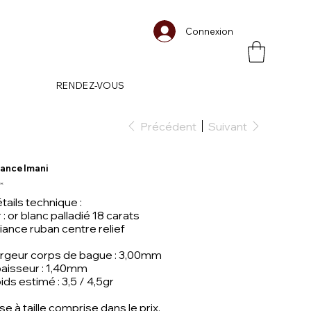
Connexion
RENDEZ-VOUS
Précédent
Suivant
liance Imani
0 €
tails technique :
 : or blanc palladié 18 carats
liance ruban centre relief
rgeur corps de bague : 3,00mm
aisseur : 1,40mm
ids estimé : 3,5 / 4,5gr
se à taille comprise dans le prix.