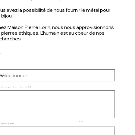
us avez la possibilité de nous fournir le métal pour
 bijou !
ez Maison Pierre Lorin, nous nous approvisionnons
 pierres éthiques. L’humain est au coeur de nos
cherches.
itez vous graver dans votre alliance ? (facultatif)
qu'à
ctères.
0 / 35
 votre tour de doigt :
qu'à
ctères.