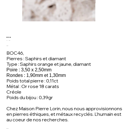
BOC46
SKU
SKU :
BOC46
BOC46
Prix
450,00 €
BOC46,
Pierres : Saphirs et diamant
Type : Saphirs orange et jaune, diamant
Poire : 3,50 x 2,50mm
Rondes : 1,90mm et 1,30mm
Poids total pierre : 0,11ct
Métal : Or rose 18 carats
Créole
Poids du bijou : 0,39gr
Chez Maison Pierre Lorin, nous nous approvisionnons
en pierres éthiques, et métaux recyclés. L’humain est
au coeur de nos recherches.
Quantité