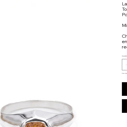
La
To
Po
Mi
Ch
en
re
Quantité
Il ne res