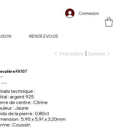
Connexion
AISON
RENDEZ-VOUS
Précédent
Suivant
evalière FA107
SKU
A107
FA107
Prix
€
500,00 €
igine
promotionnel
tails technique :
tal : argent 925
erre de centre : Citrine
uleur : Jaune
ids de la pierre : 0,80ct
mension : 5,95 x 5,91 x 3,20mm
rme : Coussin