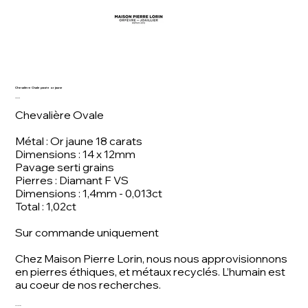
Chevalière Ovale pavée or jaune
Prix
5 580,00 €
Chevalière Ovale
Métal : Or jaune 18 carats
Dimensions : 14 x 12mm
Pavage serti grains
Pierres : Diamant F VS
Dimensions : 1,4mm - 0,013ct
Total : 1,02ct
Sur commande uniquement
Chez Maison Pierre Lorin, nous nous approvisionnons
en pierres éthiques, et métaux recyclés. L’humain est
au coeur de nos recherches.
Conception