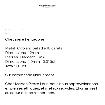
Chevalière Pentagone pavée or blanc
Prix
4 230,00 €
Chevalière Pentagone
Métal : Or blanc palladié 18 carats
Dimensions : 12mm
Pierres : Diamant F VS
Dimensions : 1,5mm - 0,015ct
Total : 1,00ct
Sur commande uniquement
Chez Maison Pierre Lorin, nous nous approvisionnons
en pierres éthiques, et métaux recyclés. L’humain est
au coeur de nos recherches.
Conception