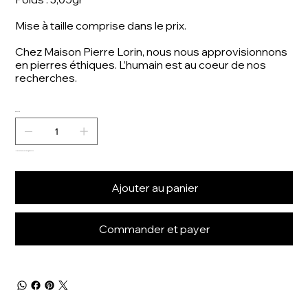
Mise à taille comprise dans le prix.
Chez Maison Pierre Lorin, nous nous approvisionnons
en pierres éthiques. L’humain est au coeur de nos
recherches.
Quantité
Il ne reste que 1 article(s) en stock
Ajouter au panier
Commander et payer