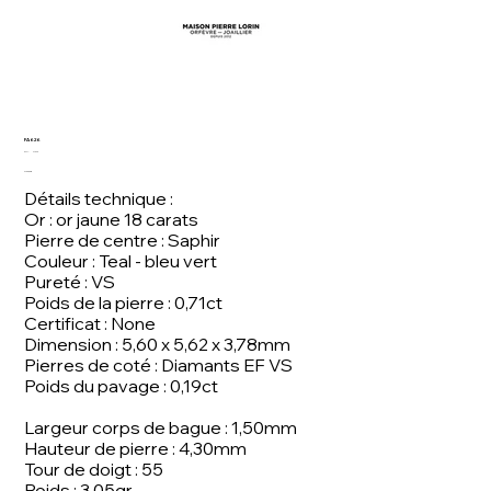
FA 626
SKU
SKU :
FA 626
FA
Prix
2 700,00 €
626
Détails technique :
Or : or jaune 18 carats
Pierre de centre : Saphir
Couleur : Teal - bleu vert
Pureté : VS
Poids de la pierre : 0,71ct
Certificat : None
Dimension : 5,60 x 5,62 x 3,78mm
Pierres de coté : Diamants EF VS
Poids du pavage : 0,19ct
Largeur corps de bague : 1,50mm
Hauteur de pierre : 4,30mm
Tour de doigt : 55
Poids : 3,05gr