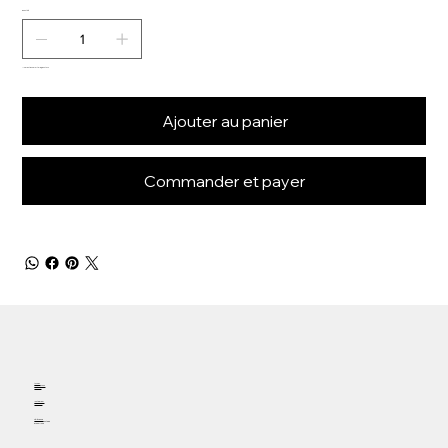
Quantité
Il ne reste que 1 article(s) en stock
Ajouter au panier
Commander et payer
Accueil
Rendez-vous
Contact
Instagram
Facebook
Téléphone
19 rue de la fontaine
57000 METZ