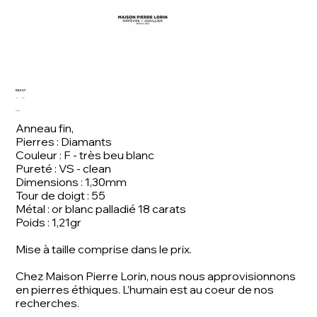
FA 527
SKU
SKU :
FA 527
FA
Prix
830,00 €
527
Anneau fin,
Pierres : Diamants
Couleur : F - très beu blanc
Pureté : VS - clean
Dimensions : 1,30mm
Tour de doigt : 55
Métal : or blanc palladié 18 carats
Poids : 1,21gr
Mise à taille comprise dans le prix.
Chez Maison Pierre Lorin, nous nous approvisionnons
en pierres éthiques. L’humain est au coeur de nos
recherches.