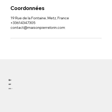
Coordonnées
19 Rue de la Fontaine, Metz, France
+33614347305
contact@maisonpierrelorin.com
Accueil
Rendez-vous
Contact
Instagram
Facebook
Téléphone
19 rue de la fontaine
57000 METZ