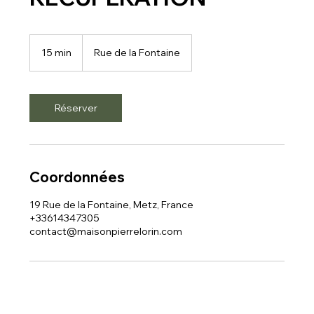
15 min
1
Rue de la Fontaine
5
m
i
n
Réserver
Coordonnées
19 Rue de la Fontaine, Metz, France
+33614347305
contact@maisonpierrelorin.com