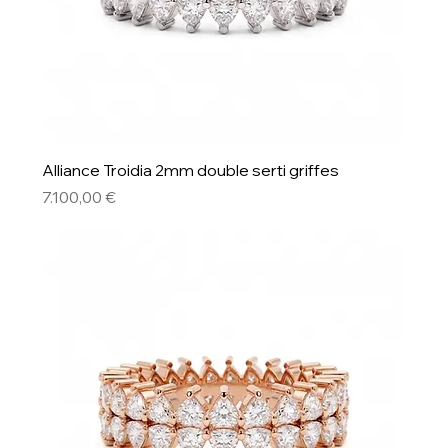
Alliance Troidia 2mm double serti griffes
Preis
7.100,00 €