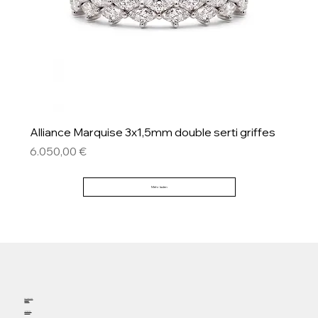
Alliance Marquise 3x1,5mm double serti griffes
Preis
6.050,00 €
Mehr laden
Willkommen
Termin
Kontakt
Instagram
Facebook