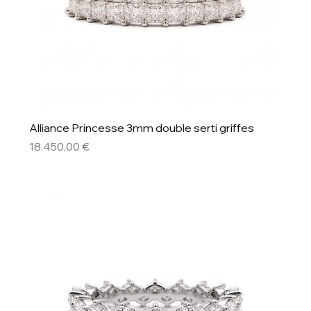
Alliance Princesse 3mm double serti griffes
Preis
18.450,00 €