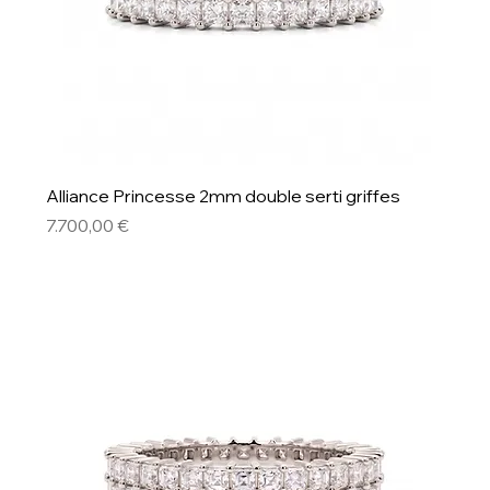
Alliance Princesse 2mm double serti griffes
Preis
7.700,00 €