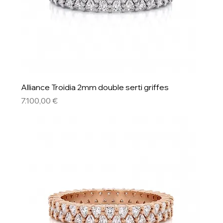
Alliance Troidia 2mm double serti griffes
Preis
7.100,00 €