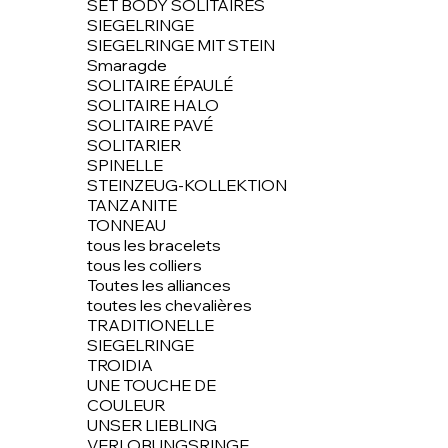
SET BODY SOLITAIRES
SIEGELRINGE
SIEGELRINGE MIT STEIN
Smaragde
SOLITAIRE ÉPAULÉ
SOLITAIRE HALO
SOLITAIRE PAVÉ
SOLITARIER
SPINELLE
STEINZEUG-KOLLEKTION
TANZANITE
TONNEAU
tous les bracelets
tous les colliers
Toutes les alliances
toutes les chevalières
TRADITIONELLE
SIEGELRINGE
TROIDIA
UNE TOUCHE DE
COULEUR
UNSER LIEBLING
VERLOBUNGSRINGE