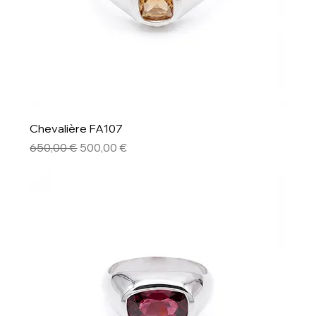
Chevalière FA107
Prix original
Prix promotionnel
650,00 €
500,00 €