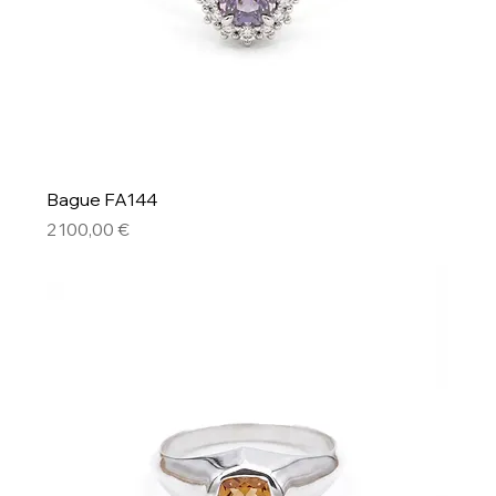
Bague FA144
Prix
2 100,00 €