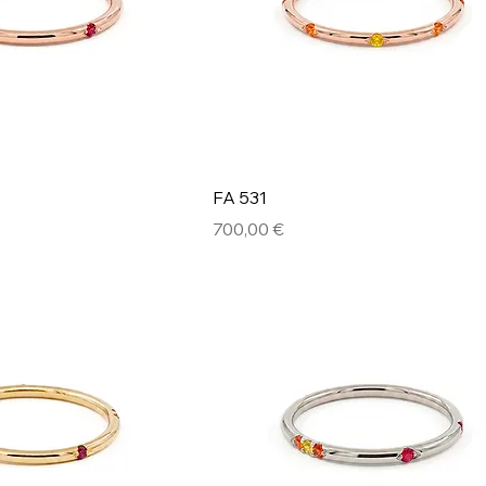
FA 531
Prix
700,00 €