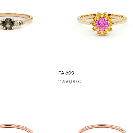
FA 609
Prix
2 250,00 €