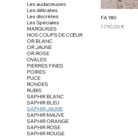
Les audacieuses
Les délicates
Les discrètes
FA 180
Les Spéciales
Prix
1 790,00 €
MARQUISES
NOS COUPS DE CŒUR
OR BLANC
OR JAUNE
OR ROSE
OVALES
PIERRES FINES
POIRES
PUCE
RONDES
RUBIS
SAPHIR BLANC
SAPHIR BLEU
SAPHIR JAUNE
SAPHIR MAUVE
SAPHIR ORANGE
SAPHIR ROSE
SAPHIR ROUGE