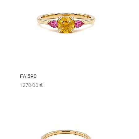
FA 598
Prix
1 270,00 €